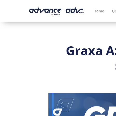
Home
Q
Graxa A