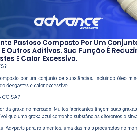
ante Pastoso Composto Por Um Conjunt
E Outros Aditivos. Sua Função É Reduzir
tes E Calor Excessivo.
TS?
composto por um conjunto de substâncias, incluindo óleo mine
ando desgastes e calor excessivo.
A COISA?
r da graxa no mercado. Muitos fabricantes tingem suas graxas c
sível que uma graxa azul contenha substâncias diferentes e sirva
azul Advparts para rolamentos, uma das mais procuradas no mo